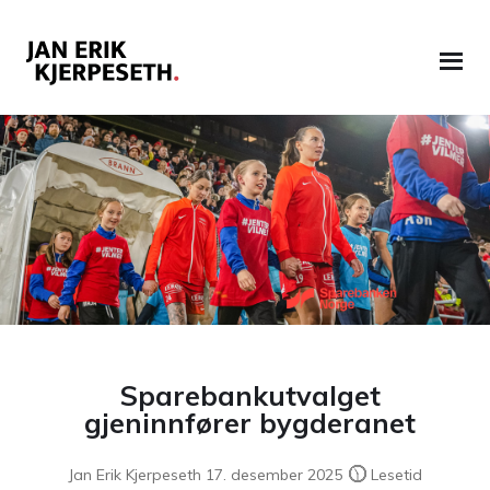
Hopp
Hopp
til
til
navigasjon
innhold
Sparebankutvalget
gjeninnfører bygderanet
Jan Erik Kjerpeseth 17. desember 2025
Lesetid