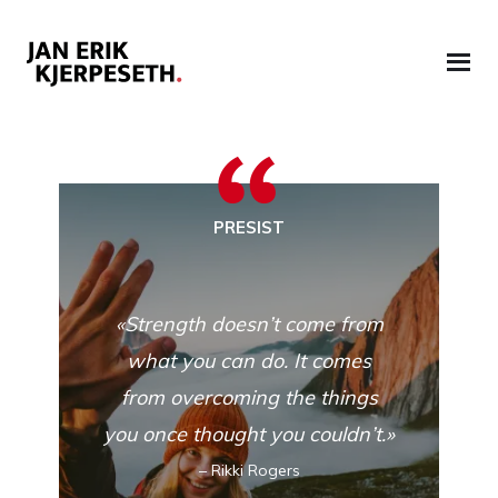
Hopp
Hopp
til
til
navigasjon
innhold
PRESIST
«Strength doesn’t come from
what you can do. It comes
from overcoming the things
you once thought you couldn’t.»
– Rikki Rogers